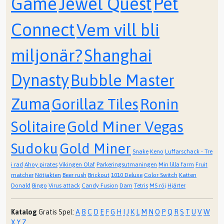
Game
Jewel Quest
Pet
Connect
Vem vill bli
miljonär?
Shanghai
Dynasty
Bubble Master
Zuma
Gorillaz Tiles
Ronin
Solitaire
Gold Miner Vegas
Sudoku
Gold Miner
Snake
Keno
Luffarschack - Tre
i rad
Ahoy pirates
Vikingen Olaf
Parkeringsutmaningen
Min lilla farm
Fruit
matcher
Nötjakten
Beer rush
Brickout
1010 Deluxe
Color Switch
Katten
Donald
Bingo
Virus attack
Candy Fusion
Dam
Tetris
MS röj
Hjärter
Katalog
Gratis Spel:
A
B
C
D
E
F
G
H
I
J
K
L
M
N
O
P
Q
R
S
T
U
V
W
X
Y
Z