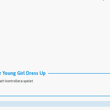
r Young Girl Dress Up
tt kontrollera spelet.