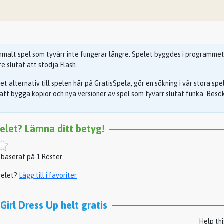
malt spel som tyvärr inte fungerar längre. Spelet byggdes i programmet F
e slutat att stödja Flash.
s det alternativ till spelen här på GratisSpela, gör en sökning i vår stora sp
 att bygga kopior och nya versioner av spel som tyvärr slutat funka. Besök 
pelet? Lämna ditt betyg!
 baserat på 1 Röster
pelet?
Lägg till i favoriter
Girl Dress Up helt gratis
Help thi