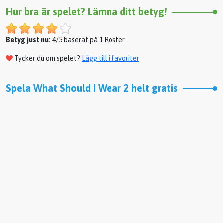
Hur bra är spelet? Lämna ditt betyg!
Betyg just nu:
4/5 baserat på 1 Röster
Tycker du om spelet?
Lägg till i favoriter
Spela What Should I Wear 2 helt gratis