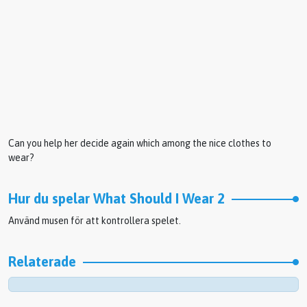
Can you help her decide again which among the nice clothes to
wear?
Hur du spelar What Should I Wear 2
Använd musen för att kontrollera spelet.
Relaterade