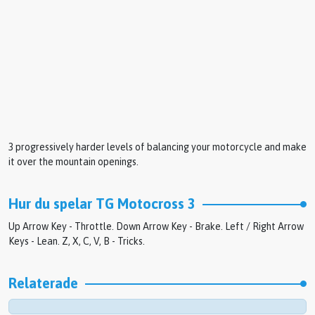
3 progressively harder levels of balancing your motorcycle and make
it over the mountain openings.
Hur du spelar TG Motocross 3
Up Arrow Key - Throttle. Down Arrow Key - Brake. Left / Right Arrow
Keys - Lean. Z, X, C, V, B - Tricks.
Relaterade