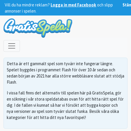
Vill du ha mindre reklam?
Logga in med Facebook
och slipp
Stä
annonser i spelen.
Detta är ett gammalt spel som tyvärr inte fungerar längre.
Spelet byggdes i programmet Flash för över 10 år sedan och
sedan början av 2021 har alla större webbläsare slutat att stödja
Flash.
I vissa fall finns det alternativ till spelen här på GratisSpela, gör
en sökning i vår stora speldatabas ovan för att hitta rätt spel för
dig. I de fallen vi kunnat så har vi försökt att bygga kopior och
nya versioner av spel som tyvärr slutat funka. Besök våra olika
kategorier för att hitta ditt nya favoritspel!