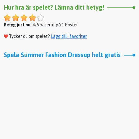
Hur bra är spelet? Lämna ditt betyg!
Betyg just nu:
4/5 baserat på 1 Röster
Tycker du om spelet?
Lägg till i favoriter
Spela Summer Fashion Dressup helt gratis