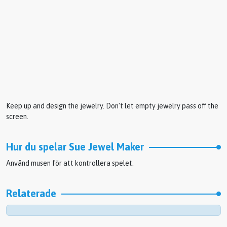
Keep up and design the jewelry. Don't let empty jewelry pass off the
screen.
Hur du spelar Sue Jewel Maker
Använd musen för att kontrollera spelet.
Relaterade