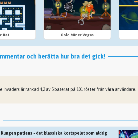
c Rat
Gold Miner Vegas
mentar och berätta hur bra det gick!
e Invaders
är rankad
4,2
av
5
baserat på
101
röster från våra användare.
Kungen patiens - det klassiska kortspelet som aldrig