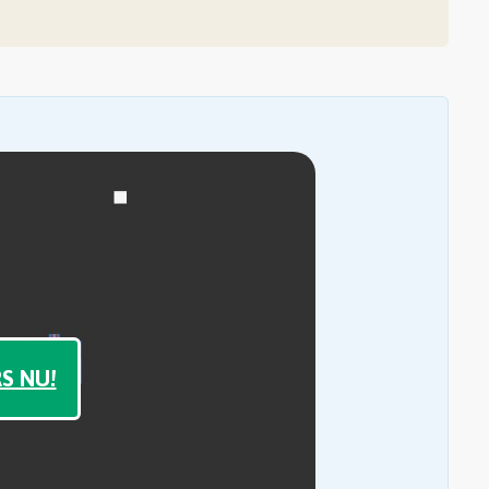
S NU!