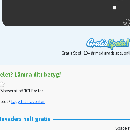
Gratis Spel- 10+ år med gratis spel onl
pelet? Lämna ditt betyg!
/5 baserat på 101 Röster
pelet?
Lägg till i favoriter
Invaders helt gratis
Space In