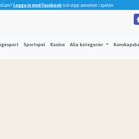
reklam?
Logga in med Facebook
och slipp annonser i spelen.
ågesport
Sportspel
Kasino
Alla kategorier
Kunskapsb