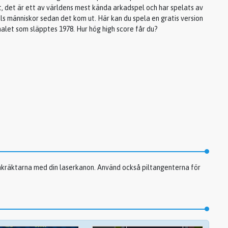
t, det är ett av världens mest kända arkadspel och har spelats av
ls människor sedan det kom ut. Här kan du spela en gratis version
nalet som släpptes 1978. Hur hög high score får du?
nkräktarna med din laserkanon. Använd också piltangenterna för