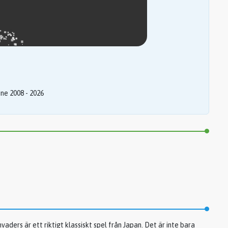
ine 2008 - 2026
vaders är ett riktigt klassiskt spel från Japan. Det är inte bara