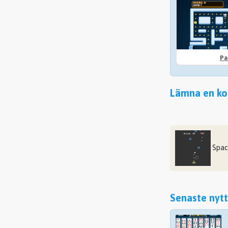
Pa
Lämna en kom
Spac
Senaste nytt