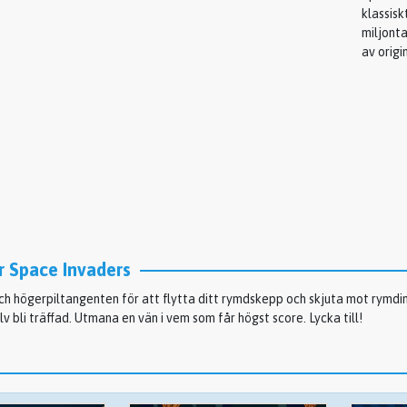
klassisk
miljonta
av origi
r Space Invaders
ch högerpiltangenten för att flytta ditt rymdskepp och skjuta mot rymdi
lv bli träffad. Utmana en vän i vem som får högst score. Lycka till!