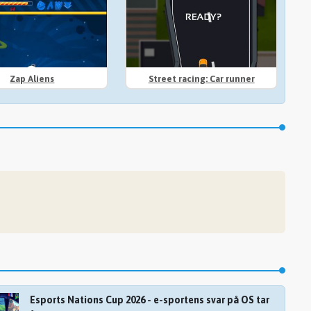
Zap Aliens
Street racing: Car runner
Esports Nations Cup 2026 - e-sportens svar på OS tar