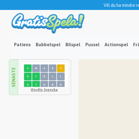
Vill du ha mindre 
Patiens
Bubbelspel
Bilspel
Pussel
Actionspel
Fr
SENASTE
Wordle Svenska