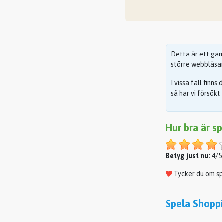
Detta är ett gam
större webbläsar
I vissa fall finn
så har vi försökt
Hur bra är s
Betyg just nu:
4/5
Tycker du om s
Spela Shoppi