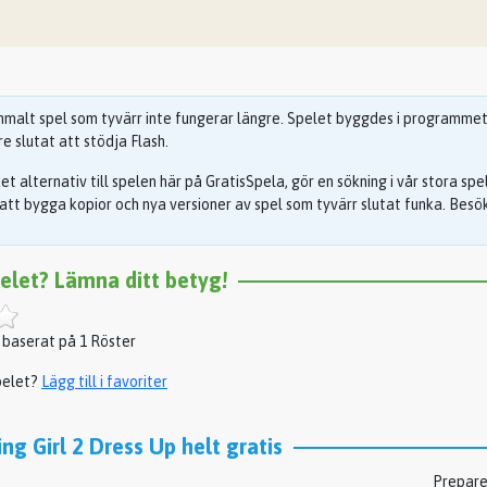
malt spel som tyvärr inte fungerar längre. Spelet byggdes i programmet F
e slutat att stödja Flash.
s det alternativ till spelen här på GratisSpela, gör en sökning i vår stora sp
 att bygga kopior och nya versioner av spel som tyvärr slutat funka. Besök 
pelet? Lämna ditt betyg!
 baserat på 1 Röster
pelet?
Lägg till i favoriter
ng Girl 2 Dress Up helt gratis
Prepare 