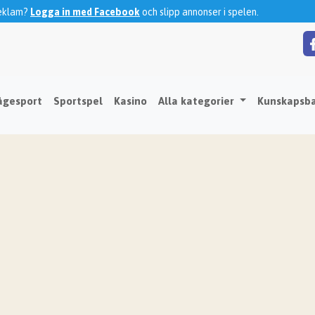
reklam?
Logga in med Facebook
och slipp annonser i spelen.
ågesport
Sportspel
Kasino
Alla kategorier
Kunskapsb