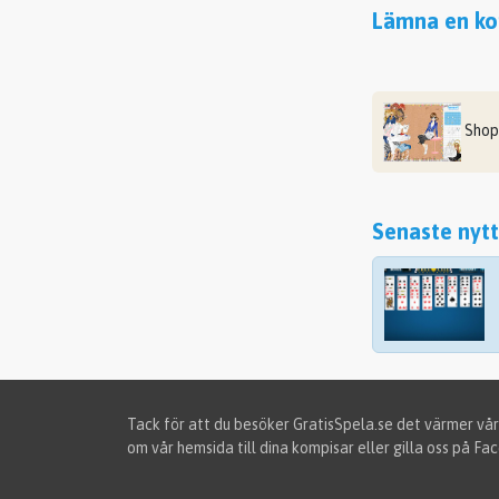
Lämna en kom
Shop
Senaste nytt
Tack för att du besöker GratisSpela.se det värmer vår
om vår hemsida till dina kompisar eller gilla oss på Fa