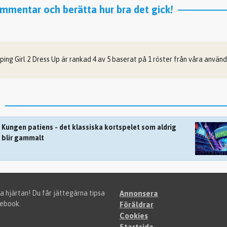
mentar och berätta hur bra det gick!
ping Girl 2 Dress Up
är rankad
4
av
5
baserat på
1
röster från våra använd
Kungen patiens - det klassiska kortspelet som aldrig
blir gammalt
a hjärtan! Du får jättegärna tipsa
Annonsera
cebook.
Föräldrar
Cookies
Startsida