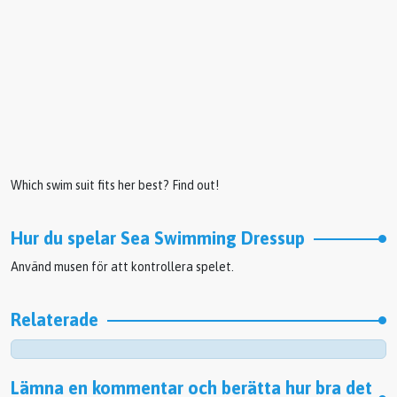
Which swim suit fits her best? Find out!
Hur du spelar Sea Swimming Dressup
Använd musen för att kontrollera spelet.
Relaterade
Lämna en kommentar och berätta hur bra det