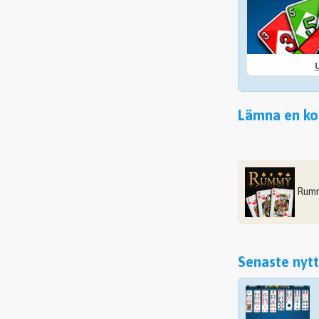
Lämna en kom
Rum
Senaste nytt