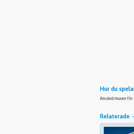
Hur du spel
Använd musen för a
Relaterade