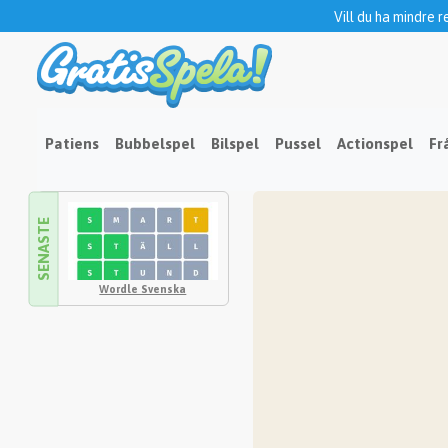
Vill du ha mindre 
Patiens
Bubbelspel
Bilspel
Pussel
Actionspel
Fr
SENASTE
Wordle Svenska