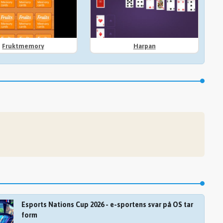
Fruktmemory
Harpan
Esports Nations Cup 2026 - e-sportens svar på OS tar
form