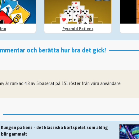
Uno
Pyramid Patiens
mentar och berätta hur bra det gick!
my
är rankad
4,3
av
5
baserat på
151
röster från våra användare.
Kungen patiens - det klassiska kortspelet som aldrig
blir gammalt