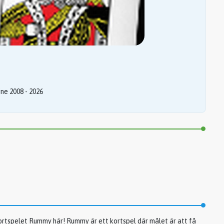
ine 2008 - 2026
ortspelet Rummy här! Rummy är ett kortspel där målet är att få