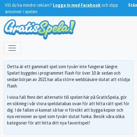
Vill du ha mindre reklam?
Logga in med Facebook
och slipp
Stä
annonser i spelen.
Detta är ett gammalt spel som tyvärr inte fungerar längre.
Spelet byggdes i programmet Flash för över 10 år sedan och
sedan början av 2021 har alla större webbläsare slutat att stödja
Flash.
I vissa fall finns det alternativ till spelen här på GratisSpela, gör
en sökning i vår stora speldatabas ovan för att hitta rätt spel för
dig. I de fallen vi kunnat så har vi försökt att bygga kopior och
nya versioner av spel som tyvärr slutat funka. Besök våra olika
kategorier för att hitta ditt nya favoritspel!