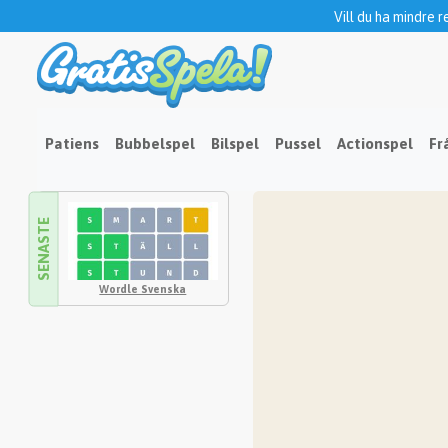
Vill du ha mindre 
Patiens
Bubbelspel
Bilspel
Pussel
Actionspel
Fr
SENASTE
Wordle Svenska