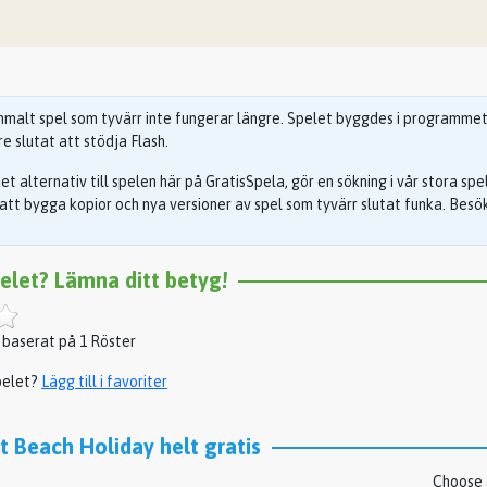
malt spel som tyvärr inte fungerar längre. Spelet byggdes i programmet F
e slutat att stödja Flash.
s det alternativ till spelen här på GratisSpela, gör en sökning i vår stora sp
 att bygga kopior och nya versioner av spel som tyvärr slutat funka. Besök 
pelet? Lämna ditt betyg!
 baserat på 1 Röster
pelet?
Lägg till i favoriter
t Beach Holiday helt gratis
Choose a