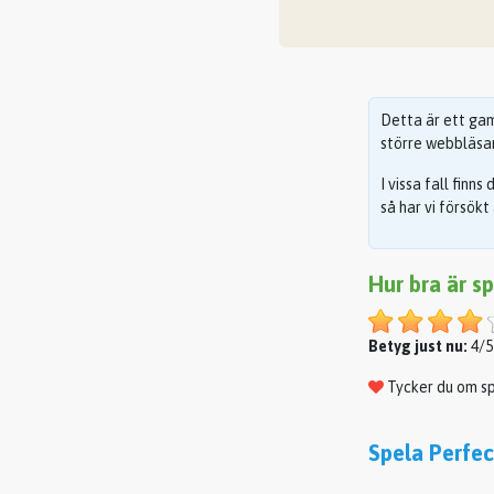
Detta är ett gam
större webbläsar
I vissa fall finn
så har vi försökt
Hur bra är s
Betyg just nu:
4/5
Tycker du om s
Spela Perfec