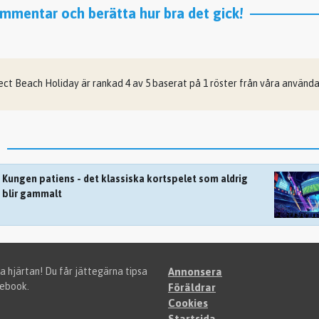
mentar och berätta hur bra det gick!
ect Beach Holiday
är rankad
4
av
5
baserat på
1
röster från våra använda
Kungen patiens - det klassiska kortspelet som aldrig
blir gammalt
a hjärtan! Du får jättegärna tipsa
Annonsera
cebook.
Föräldrar
Cookies
Startsida