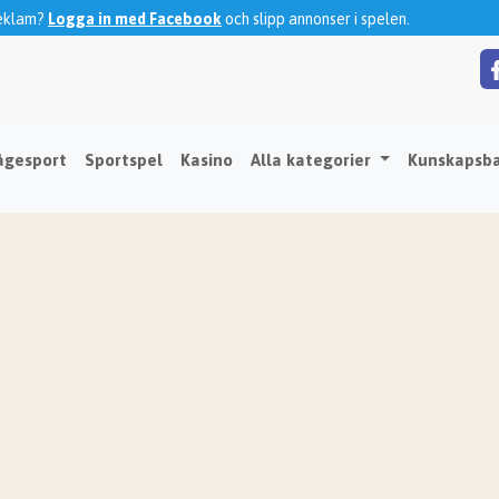
reklam?
Logga in med Facebook
och slipp annonser i spelen.
ågesport
Sportspel
Kasino
Alla kategorier
Kunskapsb