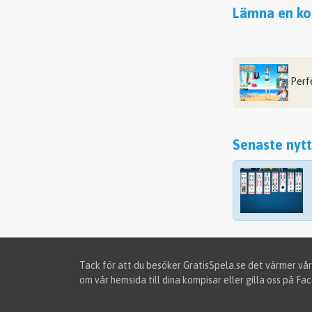
Lämna en kom
Perf
Senaste nytt
Tack för att du besöker GratisSpela.se det värmer vår
om vår hemsida till dina kompisar eller gilla oss på Fa