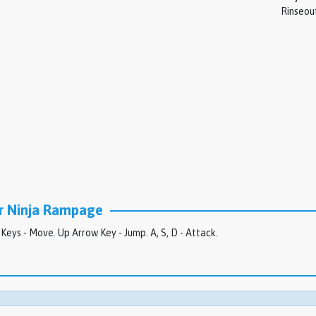
Rinseou
ar Ninja Rampage
 Keys - Move. Up Arrow Key - Jump. A, S, D - Attack.