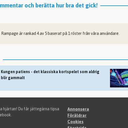
mentar och berätta hur bra det gick!
a Rampage
är rankad
4
av
5
baserat på
1
röster från våra användare.
Kungen patiens - det klassiska kortspelet som aldrig
blir gammalt
a hjärtan! Du får jättegärna tipsa
Annonsera
cebook.
Föräldrar
Cookies
Startsida