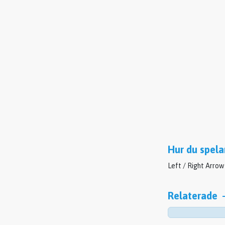
Hur du spel
Left / Right Arrow
Relaterade