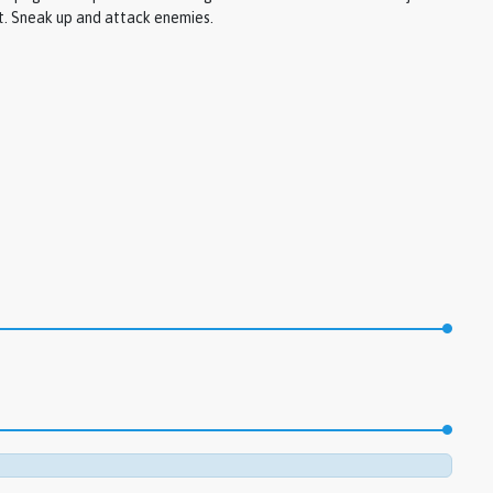
t. Sneak up and attack enemies.