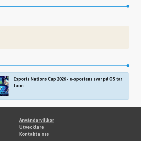
Esports Nations Cup 2026 - e-sportens svar på OS tar
form
Användarvillkor
Utvecklare
Kontakta oss