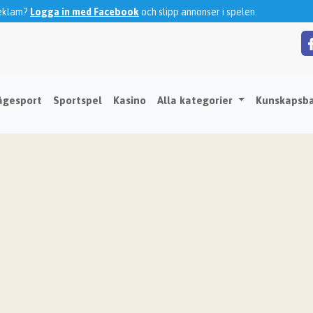
reklam?
Logga in med Facebook
och slipp annonser i spelen.
ågesport
Sportspel
Kasino
Alla kategorier
Kunskapsb