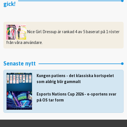
gick!
Nice Girl Dressup
är rankad
4
av
5
baserat på
1
röster
från våra användare.
Senaste nytt
Kungen patiens - det klassiska kortspelet
som aldrig blir gammalt
Esports Nations Cup 2026 - e-sportens svar
på OS tar form