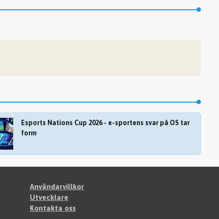
Esports Nations Cup 2026 - e-sportens svar på OS tar
form
Användarvillkor
Utvecklare
Kontakta oss