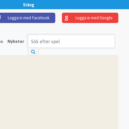
Stäng
Logga in med Facebook
Logga in med Google
as
Nyheter