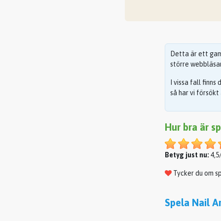
Detta är ett gam
större webbläsar
I vissa fall finn
så har vi försökt
Hur bra är s
Betyg just nu:
4,5
Tycker du om s
Spela Nail Ar