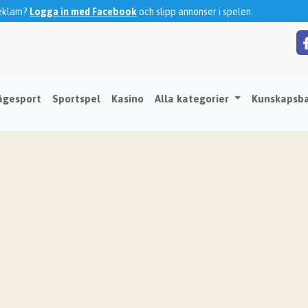
reklam?
Logga in med Facebook
och slipp annonser i spelen.
ågesport
Sportspel
Kasino
Alla kategorier
Kunskapsb