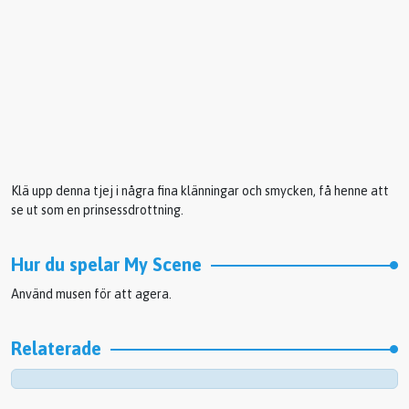
Klä upp denna tjej i några fina klänningar och smycken, få henne att
se ut som en prinsessdrottning.
Hur du spelar My Scene
Använd musen för att agera.
Relaterade