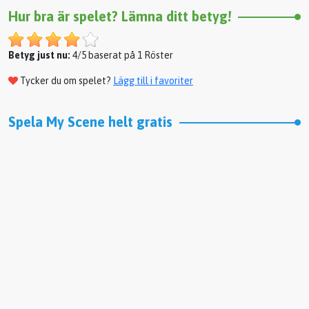
Hur bra är spelet? Lämna ditt betyg!
Betyg just nu:
4/5 baserat på 1 Röster
Tycker du om spelet?
Lägg till i favoriter
Spela My Scene helt gratis