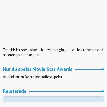
The girls is ready to host the awards night, but she has to be dressed
accordingly. Help her out.
Hur du spelar Movie Star Awards
Använd musen för att kontrollera spelet.
Relaterade