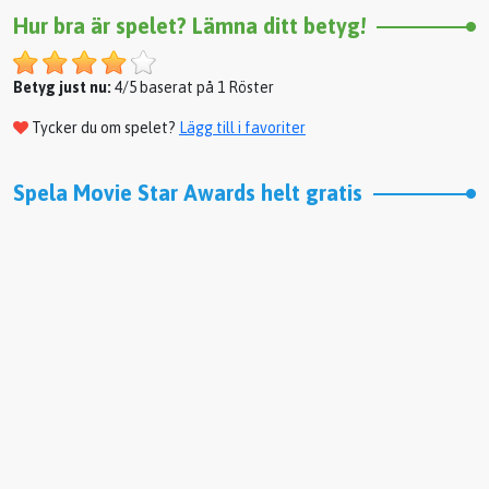
Hur bra är spelet? Lämna ditt betyg!
Betyg just nu:
4/5 baserat på 1 Röster
Tycker du om spelet?
Lägg till i favoriter
Spela Movie Star Awards helt gratis