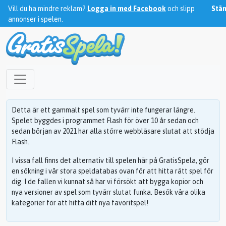
Vill du ha mindre reklam?
Logga in med Facebook
och slipp
Stä
annonser i spelen.
Detta är ett gammalt spel som tyvärr inte fungerar längre.
Spelet byggdes i programmet Flash för över 10 år sedan och
sedan början av 2021 har alla större webbläsare slutat att stödja
Flash.
I vissa fall finns det alternativ till spelen här på GratisSpela, gör
en sökning i vår stora speldatabas ovan för att hitta rätt spel för
dig. I de fallen vi kunnat så har vi försökt att bygga kopior och
nya versioner av spel som tyvärr slutat funka. Besök våra olika
kategorier för att hitta ditt nya favoritspel!