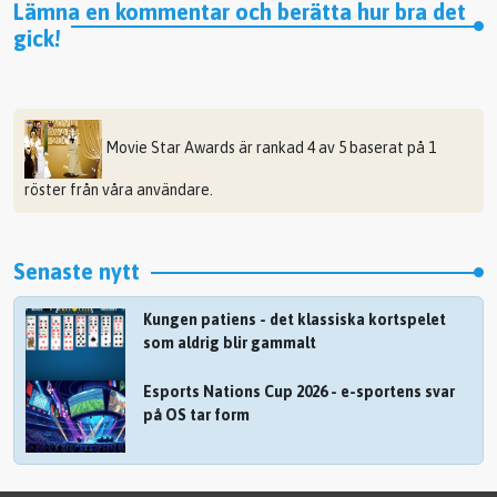
Lämna en kommentar och berätta hur bra det
gick!
Movie Star Awards
är rankad
4
av
5
baserat på
1
röster från våra användare.
Senaste nytt
Kungen patiens - det klassiska kortspelet
som aldrig blir gammalt
Esports Nations Cup 2026 - e-sportens svar
på OS tar form