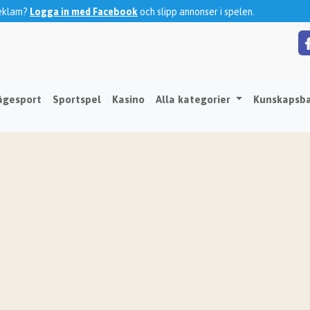
reklam?
Logga in med Facebook
och slipp annonser i spelen.
ågesport
Sportspel
Kasino
Alla kategorier
Kunskapsb