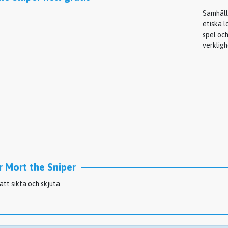
Samhälle
etiska 
spel och
verkligh
r Mort the Sniper
tt sikta och skjuta.