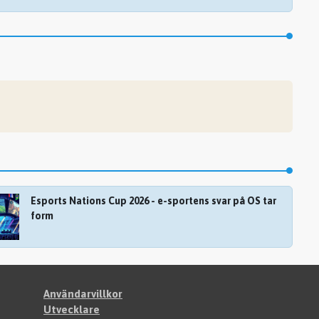
Esports Nations Cup 2026 - e-sportens svar på OS tar
form
Användarvillkor
Utvecklare