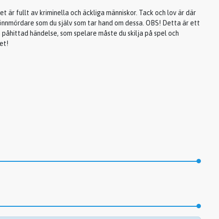
t är fullt av kriminella och äckliga människor. Tack och lov är där
lönnmördare som du själv som tar hand om dessa. OBS! Detta är ett
 påhittad händelse, som spelare måste du skilja på spel och
et!