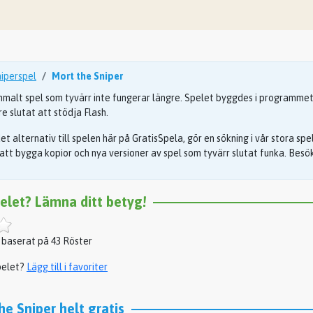
iperspel
Mort the Sniper
malt spel som tyvärr inte fungerar längre. Spelet byggdes i programmet F
e slutat att stödja Flash.
s det alternativ till spelen här på GratisSpela, gör en sökning i vår stora sp
 att bygga kopior och nya versioner av spel som tyvärr slutat funka. Besök 
pelet? Lämna ditt betyg!
 baserat på 43 Röster
pelet?
Lägg till i favoriter
he Sniper helt gratis