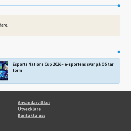
dare.
Esports Nations Cup 2026 - e-sportens svar på OS tar
form
Användarvillkor
Utvecklare
Kontakta oss