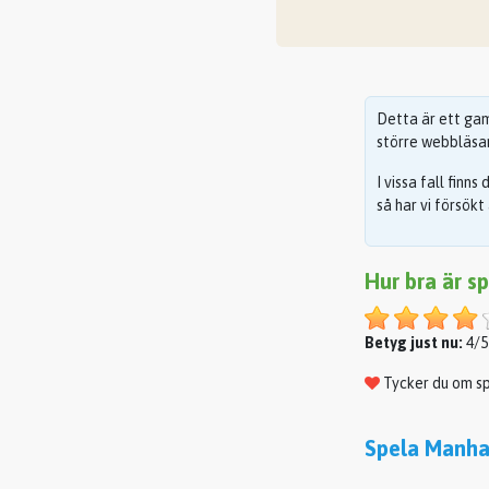
Detta är ett gam
större webbläsar
I vissa fall finn
så har vi försökt
Hur bra är s
Betyg just nu:
4/5
Tycker du om s
Spela Manhat