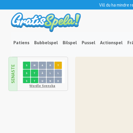
Vill du ha mindre 
Patiens
Bubbelspel
Bilspel
Pussel
Actionspel
Fr
SENASTE
Wordle Svenska