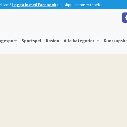
reklam?
Logga in med Facebook
och slipp annonser i spelen.
ågesport
Sportspel
Kasino
Alla kategorier
Kunskapsb