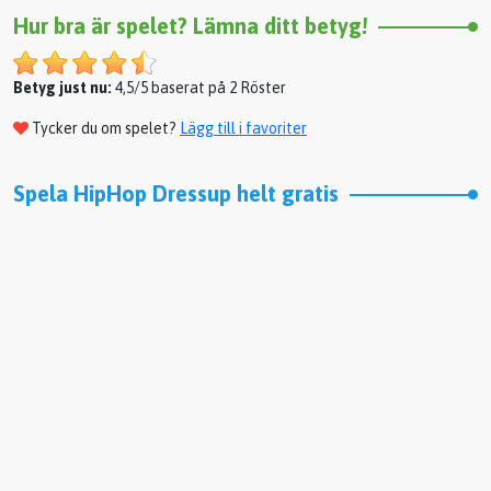
Hur bra är spelet? Lämna ditt betyg!
Betyg just nu:
4,5/5 baserat på 2 Röster
Tycker du om spelet?
Lägg till i favoriter
Spela HipHop Dressup helt gratis