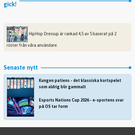
gick!
HipHop Dressup
är rankad
4,5
av
5
baserat på
2
röster från våra användare.
Senaste nytt
Kungen patiens - det klassiska kortspelet
som aldrig blir gammalt
Esports Nations Cup 2026 - e-sportens svar
på OS tar form