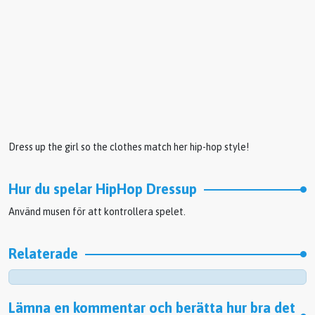
Dress up the girl so the clothes match her hip-hop style!
Hur du spelar HipHop Dressup
Använd musen för att kontrollera spelet.
Relaterade
Lämna en kommentar och berätta hur bra det