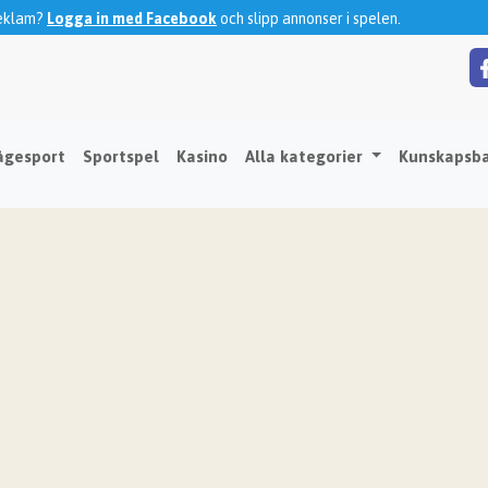
reklam?
Logga in med Facebook
och slipp annonser i spelen.
ågesport
Sportspel
Kasino
Alla kategorier
Kunskapsb