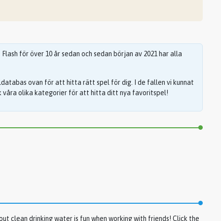
lash för över 10 år sedan och sedan början av 2021 har alla
eldatabas ovan för att hitta rätt spel för dig. I de fallen vi kunnat
våra olika kategorier för att hitta ditt nya favoritspel!
out clean drinking water is fun when working with friends! Click the