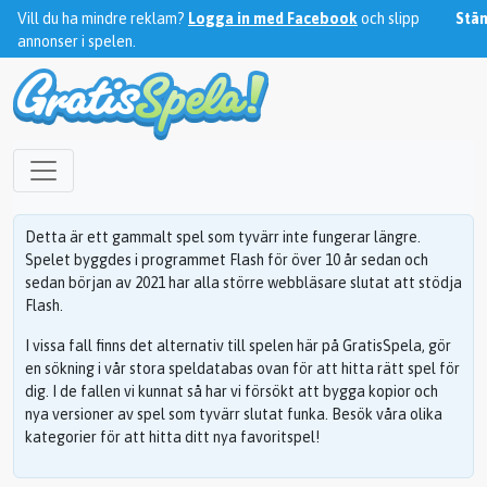
Vill du ha mindre reklam?
Logga in med Facebook
och slipp
Stä
annonser i spelen.
Detta är ett gammalt spel som tyvärr inte fungerar längre.
Spelet byggdes i programmet Flash för över 10 år sedan och
sedan början av 2021 har alla större webbläsare slutat att stödja
Flash.
I vissa fall finns det alternativ till spelen här på GratisSpela, gör
en sökning i vår stora speldatabas ovan för att hitta rätt spel för
dig. I de fallen vi kunnat så har vi försökt att bygga kopior och
nya versioner av spel som tyvärr slutat funka. Besök våra olika
kategorier för att hitta ditt nya favoritspel!