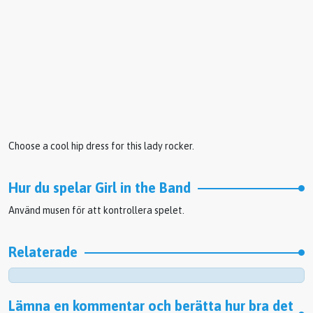
Choose a cool hip dress for this lady rocker.
Hur du spelar Girl in the Band
Använd musen för att kontrollera spelet.
Relaterade
Lämna en kommentar och berätta hur bra det