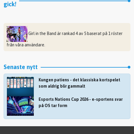
gick!
Girl in the Band
är rankad
4
av
5
baserat på
1
röster
från våra användare.
Senaste nytt
Kungen patiens - det klassiska kortspelet
som aldrig blir gammalt
Esports Nations Cup 2026 - e-sportens svar
på OS tar form