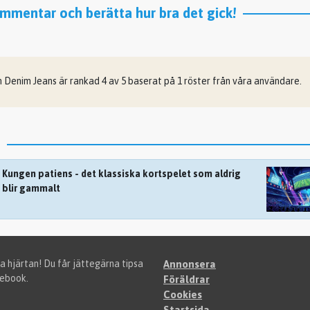
mentar och berätta hur bra det gick!
in Denim Jeans
är rankad
4
av
5
baserat på
1
röster från våra användare.
Kungen patiens - det klassiska kortspelet som aldrig
blir gammalt
a hjärtan! Du får jättegärna tipsa
Annonsera
cebook.
Föräldrar
Cookies
Startsida