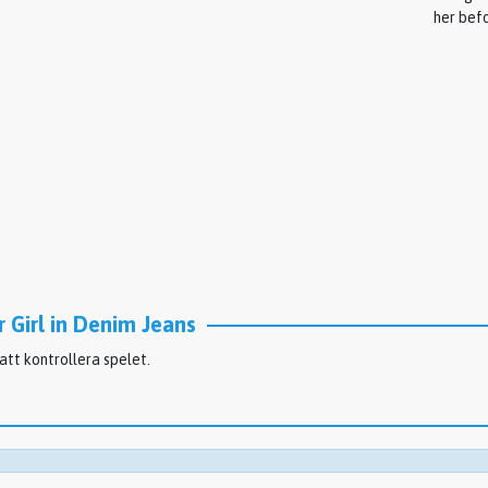
her befo
r Girl in Denim Jeans
tt kontrollera spelet.