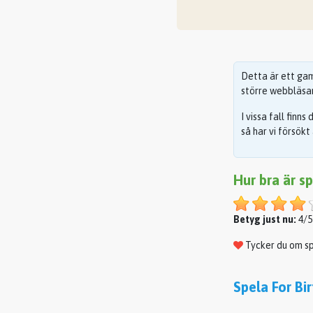
Detta är ett gam
större webbläsar
I vissa fall finn
så har vi försökt
Hur bra är s
Betyg just nu:
4/5
Tycker du om s
Spela For Bir