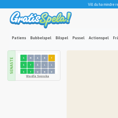
Vill du ha mindre 
Patiens
Bubbelspel
Bilspel
Pussel
Actionspel
Fr
SENASTE
Wordle Svenska