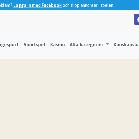
reklam?
Logga in med Facebook
och slipp annonser i spelen.
ågesport
Sportspel
Kasino
Alla kategorier
Kunskapsb