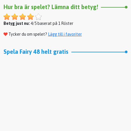
Hur bra är spelet? Lämna ditt betyg!
Betyg just nu:
4/5 baserat på 1 Röster
Tycker du om spelet?
Lägg till i favoriter
Spela Fairy 48 helt gratis