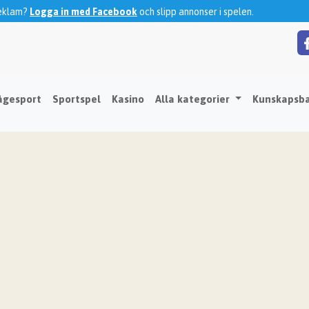
reklam?
Logga in med Facebook
och slipp annonser i spelen.
ågesport
Sportspel
Kasino
Alla kategorier
Kunskapsb