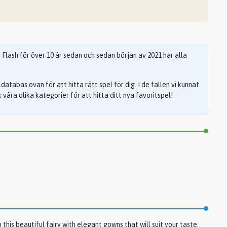
lash för över 10 år sedan och sedan början av 2021 har alla
eldatabas ovan för att hitta rätt spel för dig. I de fallen vi kunnat
våra olika kategorier för att hitta ditt nya favoritspel!
 this beautiful fairy with elegant gowns that will suit your taste.