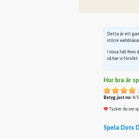
Detta är ett gam
större webbläsar
I vissa fall finn
så har vi försökt
Hur bra är s
Betyg just nu:
4/5
Tycker du om s
Spela Dots D