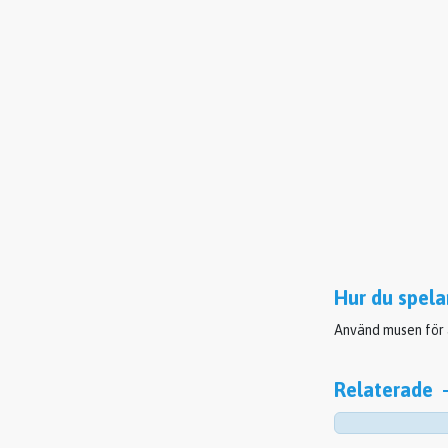
Hur du spela
Använd musen för a
Relaterade