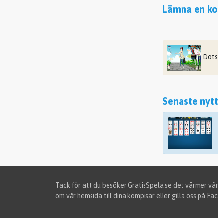
Lämna en kom
Dots
Senaste nytt
Tack för att du besöker GratisSpela.se det värmer vår
om vår hemsida till dina kompisar eller gilla oss på Fa