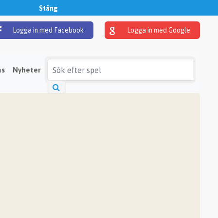
Stäng
Logga in med Facebook
Logga in med Google
as
Nyheter