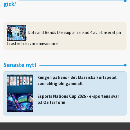
gick!
Dots and Beads Dressup
är rankad
4
av
5
baserat på
1
röster från våra användare.
Senaste nytt
Kungen patiens - det klassiska kortspelet
som aldrig blir gammalt
Esports Nations Cup 2026 - e-sportens svar
på OS tar form