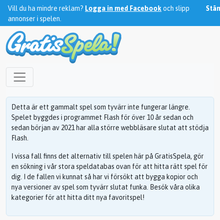
Vill du ha mindre reklam?
Logga in med Facebook
och slipp
Stä
annonser i spelen.
Detta är ett gammalt spel som tyvärr inte fungerar längre.
Spelet byggdes i programmet Flash för över 10 år sedan och
sedan början av 2021 har alla större webbläsare slutat att stödja
Flash.
I vissa fall finns det alternativ till spelen här på GratisSpela, gör
en sökning i vår stora speldatabas ovan för att hitta rätt spel för
dig. I de fallen vi kunnat så har vi försökt att bygga kopior och
nya versioner av spel som tyvärr slutat funka. Besök våra olika
kategorier för att hitta ditt nya favoritspel!