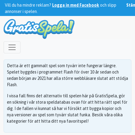
Vill du ha mindre reklam?
Logga in med Facebook
och slipp
Stä
annonser i spelen.
Detta är ett gammalt spel som tyvärr inte fungerar längre.
Spelet byggdes i programmet Flash för över 10 år sedan och
sedan början av 2021 har alla större webbläsare slutat att stödja
Flash.
I vissa fall finns det alternativ till spelen här på GratisSpela, gör
en sökning i vår stora speldatabas ovan för att hitta rätt spel för
dig. I de fallen vi kunnat så har vi försökt att bygga kopior och
nya versioner av spel som tyvärr slutat funka. Besök våra olika
kategorier för att hitta ditt nya favoritspel!