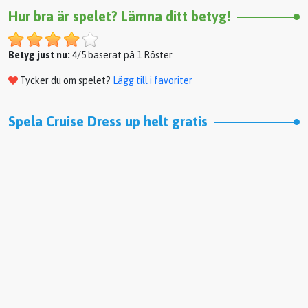
Hur bra är spelet? Lämna ditt betyg!
Betyg just nu:
4/5 baserat på 1 Röster
Tycker du om spelet?
Lägg till i favoriter
Spela Cruise Dress up helt gratis