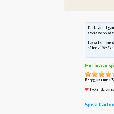
Detta är ett gam
större webbläsar
I vissa fall finn
så har vi försökt
Hur bra är s
Betyg just nu:
4/5
Tycker du om s
Spela Cartoon