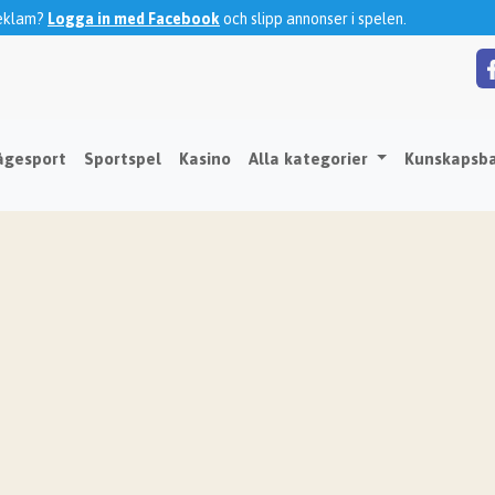
reklam?
Logga in med Facebook
och slipp annonser i spelen.
ågesport
Sportspel
Kasino
Alla kategorier
Kunskapsb