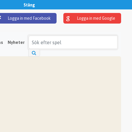
Stäng
Logga in med Facebook
Logga in med Google
as
Nyheter