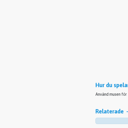
Hur du spela
Använd musen för a
Relaterade