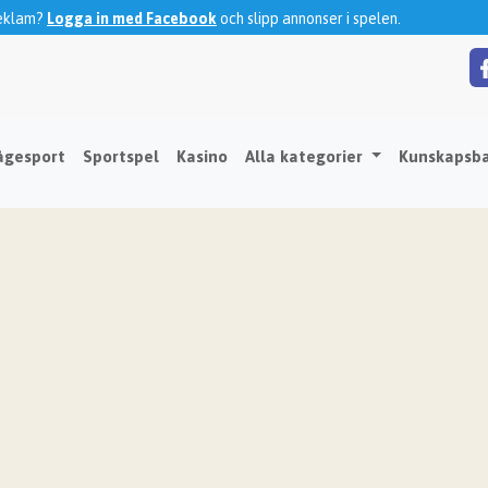
reklam?
Logga in med Facebook
och slipp annonser i spelen.
ågesport
Sportspel
Kasino
Alla kategorier
Kunskapsb