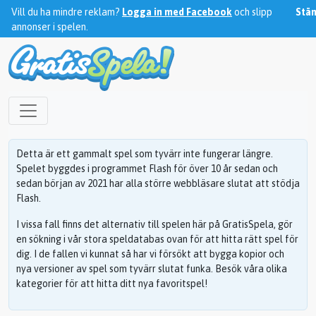
Vill du ha mindre reklam?
Logga in med Facebook
och slipp
Stä
annonser i spelen.
Detta är ett gammalt spel som tyvärr inte fungerar längre.
Spelet byggdes i programmet Flash för över 10 år sedan och
sedan början av 2021 har alla större webbläsare slutat att stödja
Flash.
I vissa fall finns det alternativ till spelen här på GratisSpela, gör
en sökning i vår stora speldatabas ovan för att hitta rätt spel för
dig. I de fallen vi kunnat så har vi försökt att bygga kopior och
nya versioner av spel som tyvärr slutat funka. Besök våra olika
kategorier för att hitta ditt nya favoritspel!