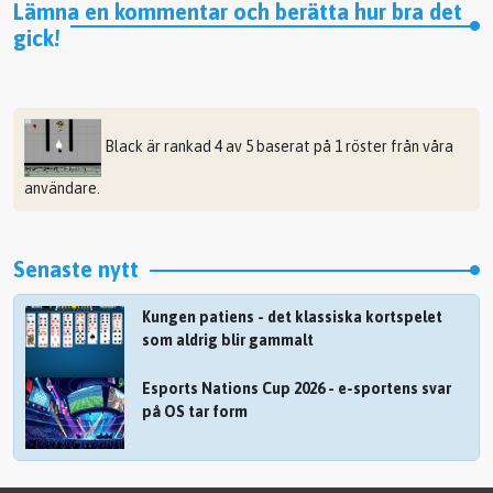
Lämna en kommentar och berätta hur bra det
gick!
Black
är rankad
4
av
5
baserat på
1
röster från våra
användare.
Senaste nytt
Kungen patiens - det klassiska kortspelet
som aldrig blir gammalt
Esports Nations Cup 2026 - e-sportens svar
på OS tar form