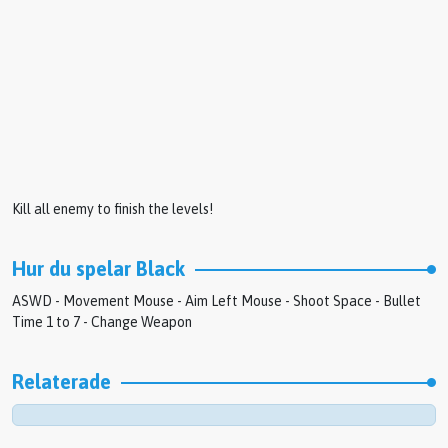
Kill all enemy to finish the levels!
Hur du spelar Black
ASWD - Movement Mouse - Aim Left Mouse - Shoot Space - Bullet
Time 1 to 7 - Change Weapon
Relaterade