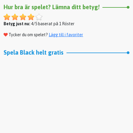
Hur bra är spelet? Lämna ditt betyg!
Betyg just nu:
4/5 baserat på 1 Röster
Tycker du om spelet?
Lägg till i favoriter
Spela Black helt gratis