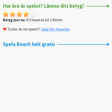
Hur bra är spelet? Lämna ditt betyg!
Betyg just nu:
4/5 baserat på 1 Röster
Tycker du om spelet?
Lägg till i favoriter
Spela Beach helt gratis