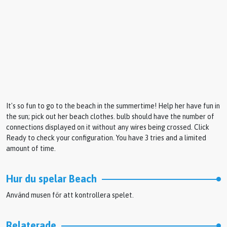
It's so fun to go to the beach in the summertime! Help her have fun in
the sun; pick out her beach clothes. bulb should have the number of
connections displayed on it without any wires being crossed. Click
Ready to check your configuration. You have 3 tries and a limited
amount of time.
Hur du spelar Beach
Använd musen för att kontrollera spelet.
Relaterade