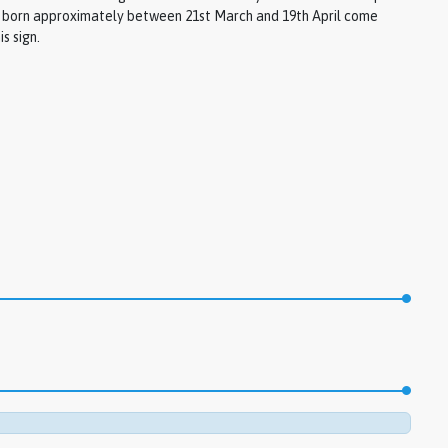
 born approximately between 21st March and 19th April come
is sign.