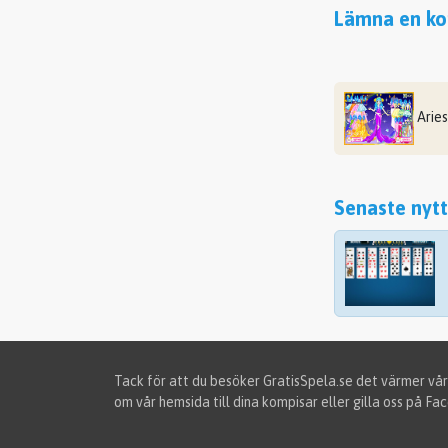
Lämna en kom
Aries
Senaste nytt
Tack för att du besöker GratisSpela.se det värmer vår
om vår hemsida till dina kompisar eller gilla oss på Fa