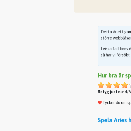
Detta är ett gam
större webbläsar
I vissa fall finn
så har vi försökt
Hur bra är s
Betyg just nu:
4/5
Tycker du om s
Spela Aries h