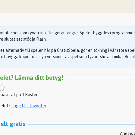
malt spel som tyvärr inte fungerar längre. Spelet byggdes i programmet F
e slutat att stödja Flash.
s det alternativ till spelen här på GratisSpela, gör en sökning i vår stora sp
 att bygga kopior och nya versioner av spel som tyvärr slutat funka. Besök 
pelet? Lämna ditt betyg!
 baserat på 1 Röster
pelet?
Lägg till i favoriter
elt gratis
Aries is