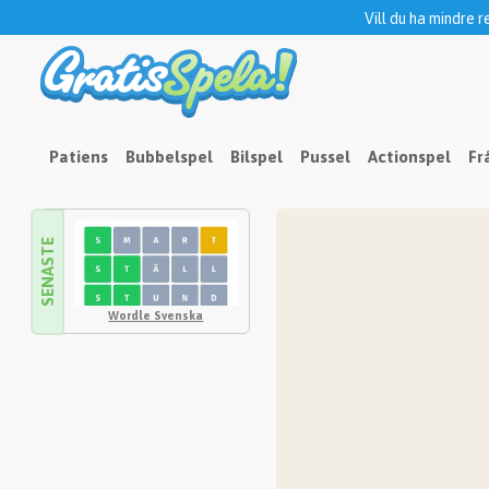
Vill du ha mindre 
Patiens
Bubbelspel
Bilspel
Pussel
Actionspel
Fr
SENASTE
Wordle Svenska