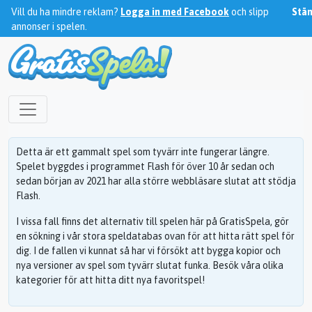
Vill du ha mindre reklam?
Logga in med Facebook
och slipp
Stä
annonser i spelen.
Detta är ett gammalt spel som tyvärr inte fungerar längre.
Spelet byggdes i programmet Flash för över 10 år sedan och
sedan början av 2021 har alla större webbläsare slutat att stödja
Flash.
I vissa fall finns det alternativ till spelen här på GratisSpela, gör
en sökning i vår stora speldatabas ovan för att hitta rätt spel för
dig. I de fallen vi kunnat så har vi försökt att bygga kopior och
nya versioner av spel som tyvärr slutat funka. Besök våra olika
kategorier för att hitta ditt nya favoritspel!