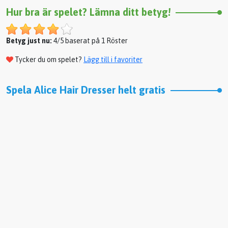
Hur bra är spelet? Lämna ditt betyg!
Betyg just nu:
4/5 baserat på 1 Röster
Tycker du om spelet?
Lägg till i favoriter
Spela Alice Hair Dresser helt gratis