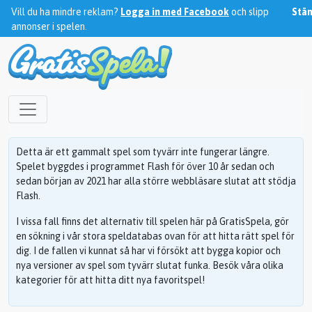
Vill du ha mindre reklam?
Logga in med Facebook
och slipp
Stä
annonser i spelen.
Detta är ett gammalt spel som tyvärr inte fungerar längre.
Spelet byggdes i programmet Flash för över 10 år sedan och
sedan början av 2021 har alla större webbläsare slutat att stödja
Flash.
I vissa fall finns det alternativ till spelen här på GratisSpela, gör
en sökning i vår stora speldatabas ovan för att hitta rätt spel för
dig. I de fallen vi kunnat så har vi försökt att bygga kopior och
nya versioner av spel som tyvärr slutat funka. Besök våra olika
kategorier för att hitta ditt nya favoritspel!