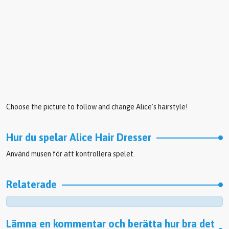
Choose the picture to follow and change Alice's hairstyle!
Hur du spelar Alice Hair Dresser
Använd musen för att kontrollera spelet.
Relaterade
Lämna en kommentar och berätta hur bra det