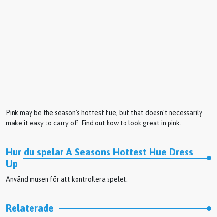
Pink may be the season's hottest hue, but that doesn't necessarily
make it easy to carry off. Find out how to look great in pink.
Hur du spelar A Seasons Hottest Hue Dress
Up
Använd musen för att kontrollera spelet.
Relaterade