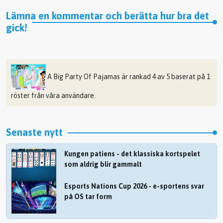
Lämna en kommentar och berätta hur bra det
gick!
A Big Party Of Pajamas
är rankad
4
av
5
baserat på
1
röster från våra användare.
Senaste nytt
Kungen patiens - det klassiska kortspelet
som aldrig blir gammalt
Esports Nations Cup 2026 - e-sportens svar
på OS tar form