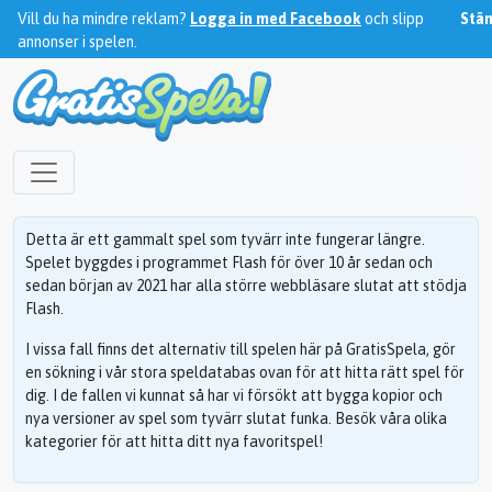
Vill du ha mindre reklam?
Logga in med Facebook
och slipp
Stä
annonser i spelen.
Detta är ett gammalt spel som tyvärr inte fungerar längre.
Spelet byggdes i programmet Flash för över 10 år sedan och
sedan början av 2021 har alla större webbläsare slutat att stödja
Flash.
I vissa fall finns det alternativ till spelen här på GratisSpela, gör
en sökning i vår stora speldatabas ovan för att hitta rätt spel för
dig. I de fallen vi kunnat så har vi försökt att bygga kopior och
nya versioner av spel som tyvärr slutat funka. Besök våra olika
kategorier för att hitta ditt nya favoritspel!