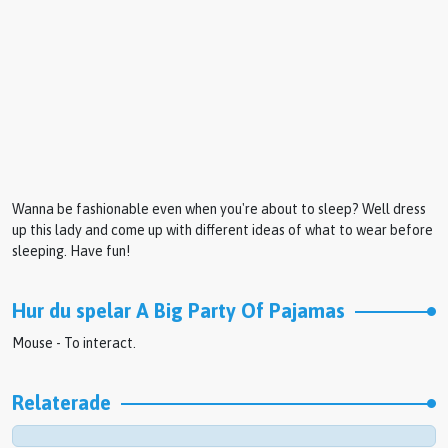
Wanna be fashionable even when you're about to sleep? Well dress
up this lady and come up with different ideas of what to wear before
sleeping. Have fun!
Hur du spelar A Big Party Of Pajamas
Mouse - To interact.
Relaterade